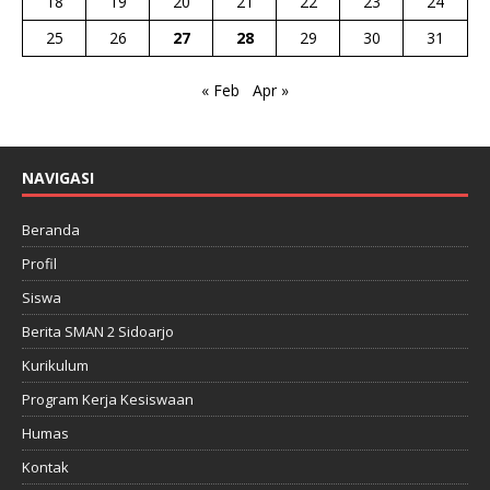
18
19
20
21
22
23
24
25
26
27
28
29
30
31
« Feb
Apr »
NAVIGASI
Beranda
Profil
Siswa
Berita SMAN 2 Sidoarjo
Kurikulum
Program Kerja Kesiswaan
Humas
Kontak