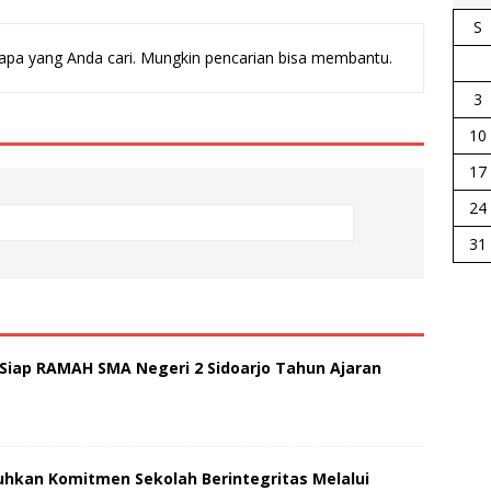
S
pa yang Anda cari. Mungkin pencarian bisa membantu.
3
10
17
24
31
ap RAMAH SMA Negeri 2 Sidoarjo Tahun Ajaran
uhkan Komitmen Sekolah Berintegritas Melalui