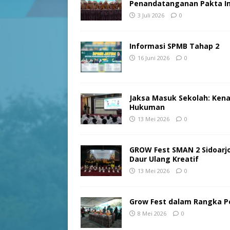
Penandatanganan Pakta In
3 Juli 2026
0
Informasi SPMB Tahap 2
16 Juni 2026
0
Jaksa Masuk Sekolah: Kenal
Hukuman
13 Mei 2026
0
GROW Fest SMAN 2 Sidoarjo
Daur Ulang Kreatif
13 Mei 2026
0
Grow Fest dalam Rangka Pe
8 Mei 2026
0