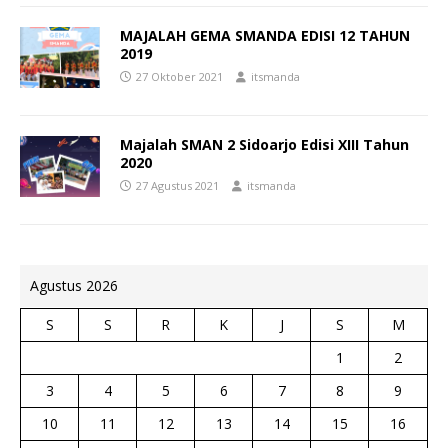
MAJALAH GEMA SMANDA EDISI 12 TAHUN
2019
27 Oktober 2021
itsmanda
Majalah SMAN 2 Sidoarjo Edisi XIII Tahun
2020
27 Agustus 2021
itsmanda
Agustus 2026
S
S
R
K
J
S
M
1
2
3
4
5
6
7
8
9
10
11
12
13
14
15
16