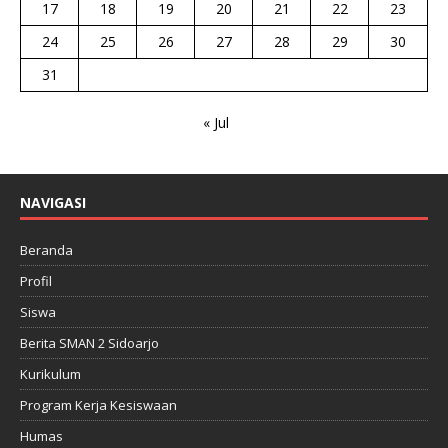
17
18
19
20
21
22
23
24
25
26
27
28
29
30
31
« Jul
NAVIGASI
Beranda
Profil
Siswa
Berita SMAN 2 Sidoarjo
Kurikulum
Program Kerja Kesiswaan
Humas