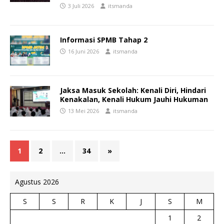
3 Juli 2026
itsmanda
Informasi SPMB Tahap 2
16 Juni 2026
itsmanda
Jaksa Masuk Sekolah: Kenali Diri, Hindari
Kenakalan, Kenali Hukum Jauhi Hukuman
13 Mei 2026
itsmanda
1
2
…
34
»
Agustus 2026
S
S
R
K
J
S
M
1
2