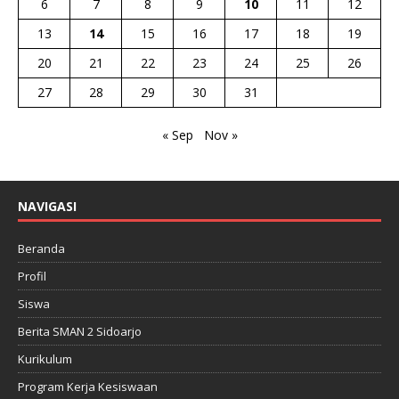
6
7
8
9
10
11
12
13
14
15
16
17
18
19
20
21
22
23
24
25
26
27
28
29
30
31
« Sep
Nov »
NAVIGASI
Beranda
Profil
Siswa
Berita SMAN 2 Sidoarjo
Kurikulum
Program Kerja Kesiswaan