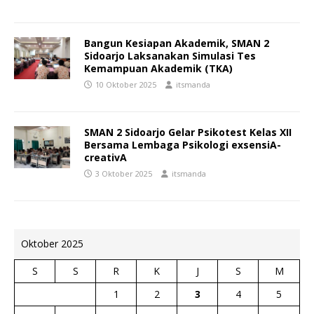
Bangun Kesiapan Akademik, SMAN 2
Sidoarjo Laksanakan Simulasi Tes
Kemampuan Akademik (TKA)
10 Oktober 2025
itsmanda
SMAN 2 Sidoarjo Gelar Psikotest Kelas XII
Bersama Lembaga Psikologi exsensiA-
creativA
3 Oktober 2025
itsmanda
Oktober 2025
S
S
R
K
J
S
M
1
2
3
4
5