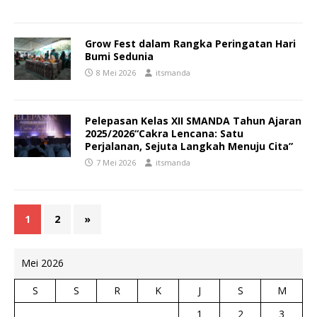
Grow Fest dalam Rangka Peringatan Hari
Bumi Sedunia
8 Mei 2026
itsmanda
Pelepasan Kelas XII SMANDA Tahun Ajaran
2025/2026“Cakra Lencana: Satu
Perjalanan, Sejuta Langkah Menuju Cita”
7 Mei 2026
itsmanda
1
2
»
Mei 2026
S
S
R
K
J
S
M
1
2
3