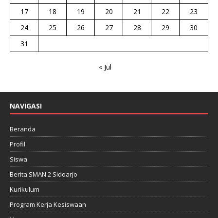
17
18
19
20
21
22
23
24
25
26
27
28
29
30
31
« Jul
NAVIGASI
Beranda
Profil
Siswa
Berita SMAN 2 Sidoarjo
Kurikulum
Program Kerja Kesiswaan