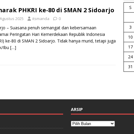
S
arak PHKRI ke-80 di SMAN 2 Sidoarjo
 Agustus 2025
itsmanda
0
3
arjo – Suasana penuh semangat dan kebersamaan
nai Peringatan Hari Kemerdekaan Republik Indonesia
10
I) ke-80 di SMAN 2 Sidoarjo. Tidak hanya murid, tetapi juga
17
k/Ibu
[…]
24
31
ARSIP