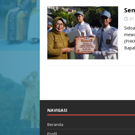
Sem
21
Sido
mewar
(PHKR
Bapa
NAVIGASI
Beranda
Profil