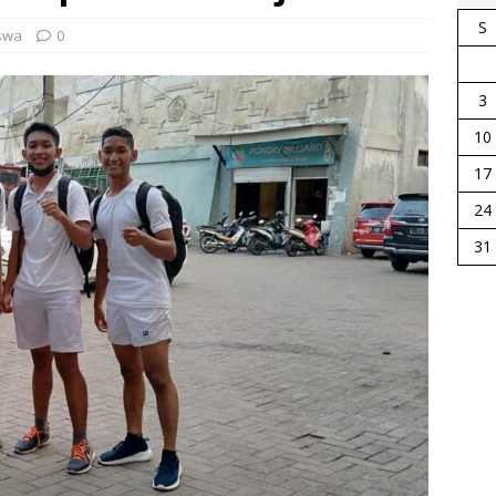
S
iswa
0
3
10
17
24
31