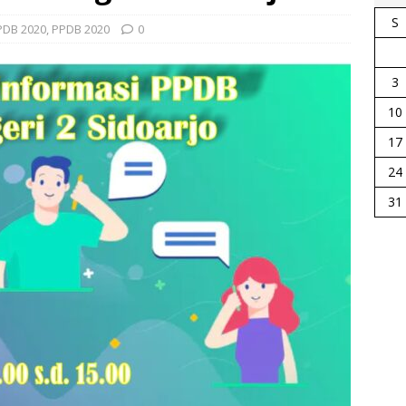
S
PDB 2020
,
PPDB 2020
0
3
10
17
24
31