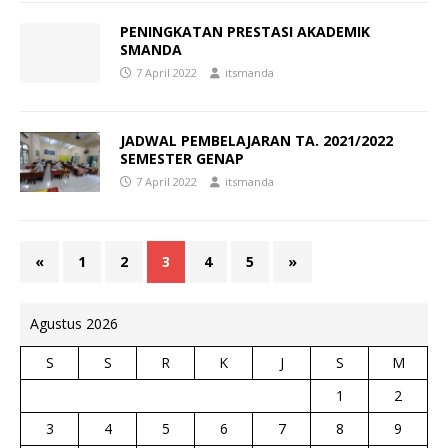
PENINGKATAN PRESTASI AKADEMIK
SMANDA
7 April 2022
itsmanda
JADWAL PEMBELAJARAN TA. 2021/2022
SEMESTER GENAP
7 April 2022
itsmanda
«
1
2
3
4
5
»
Agustus 2026
S
S
R
K
J
S
M
1
2
3
4
5
6
7
8
9