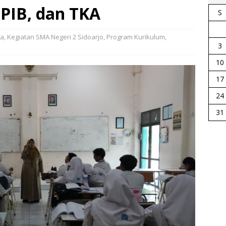
PIB, dan TKA
S
ta
,
Kegiatan SMA Negeri 2 Sidoarjo
,
Program Kurikulum
,
3
10
17
24
31