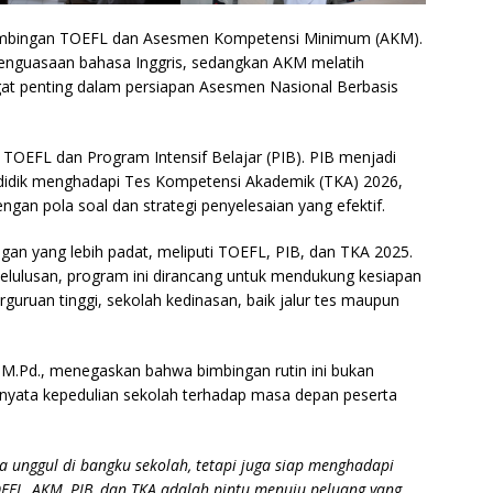
 bimbingan TOEFL dan Asesmen Kompetensi Minimum (AKM).
penguasaan bahasa Inggris, sedangkan AKM melatih
ngat penting dalam persiapan Asesmen Nasional Berbasis
 TOEFL dan Program Intensif Belajar (PIB). PIB menjadi
 didik menghadapi Tes Kompetensi Akademik (TKA) 2026,
ngan pola soal dan strategi penyelesaian yang efektif.
gan yang lebih padat, meliputi TOEFL, PIB, dan TKA 2025.
lulusan, program ini dirancang untuk mendukung kesiapan
uruan tinggi, sekolah kedinasan, baik jalur tes maupun
i, M.Pd., menegaskan bahwa bimbingan rutin ini bukan
nyata kepedulian sekolah terhadap masa depan peserta
a unggul di bangku sekolah, tetapi juga siap menghadapi
OEFL, AKM, PIB, dan TKA adalah pintu menuju peluang yang