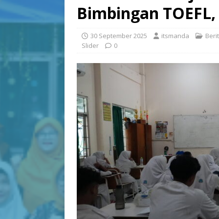
Bimbingan TOEFL, 
30 September 2025
itsmanda
Beri
Slider
0