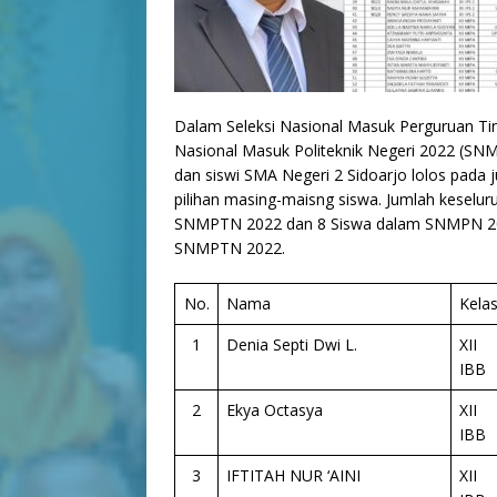
Dalam Seleksi Nasional Masuk Perguruan Ti
Nasional Masuk Politeknik Negeri 2022 (SN
dan siswi SMA Negeri 2 Sidoarjo lolos pada j
pilihan masing-maisng siswa. Jumlah keselur
SNMPTN 2022 dan 8 Siswa dalam SNMPN 2022 
SNMPTN 2022.
No.
Nama
Kela
1
Denia Septi Dwi L.
XII
IBB
2
Ekya Octasya
XII
IBB
3
IFTITAH NUR ‘AINI
XII