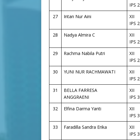
IPS 2
27
Intan Nur Aini
XII
IPS 2
28
Nadya Almira C
XII
IPS 2
29
Rachma Nabila Putri
XII
IPS 2
30
YUNI NUR RACHMAWATI
XII
IPS 2
31
BELLA FARRESA
XII
ANGGRAENI
IPS 3
32
Elfina Darma Yanti
XII
IPS 3
33
Faradilla Sandra Erika
XII
IPS 3