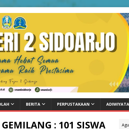
OLAH
BERITA
PERPUSTAKAAN
ADIWIYAT
EMILANG : 101 SISWA
Agu