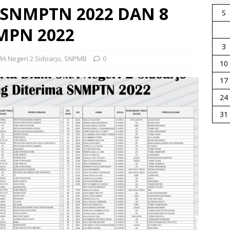
SNMPTN 2022 DAN 8
S
MPN 2022
3
A Negeri 2 Sidoarjo
,
SNPMB
0
10
17
24
31