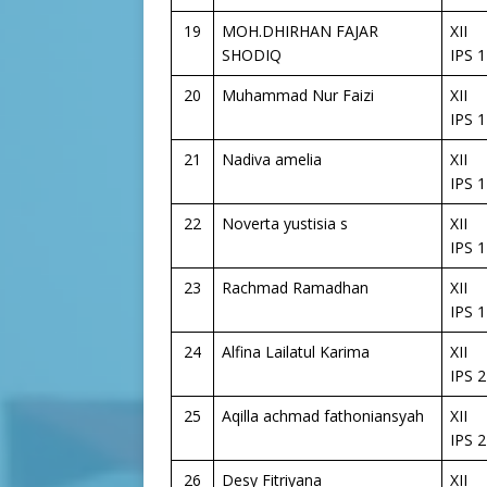
19
MOH.DHIRHAN FAJAR
XII
SHODIQ
IPS 1
20
Muhammad Nur Faizi
XII
IPS 1
21
Nadiva amelia
XII
IPS 1
22
Noverta yustisia s
XII
IPS 1
23
Rachmad Ramadhan
XII
IPS 1
24
Alfina Lailatul Karima
XII
IPS 2
25
Aqilla achmad fathoniansyah
XII
IPS 2
26
Desy Fitriyana
XII