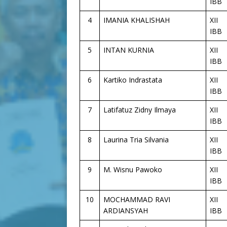
IBB
4
IMANIA KHALISHAH
XII
IBB
5
INTAN KURNIA
XII
IBB
6
Kartiko Indrastata
XII
IBB
7
Latifatuz Zidny Ilmaya
XII
IBB
8
Laurina Tria Silvania
XII
IBB
9
M. Wisnu Pawoko
XII
IBB
10
MOCHAMMAD RAVI
XII
ARDIANSYAH
IBB