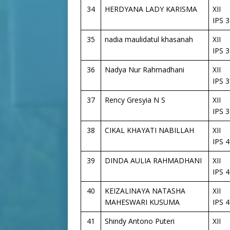
34
HERDYANA LADY KARISMA
XII
IPS 3
35
nadia maulidatul khasanah
XII
IPS 3
36
Nadya Nur Rahmadhani
XII
IPS 3
37
Rency Gresyia N S
XII
IPS 3
38
CIKAL KHAYATI NABILLAH
XII
IPS 4
39
DINDA AULIA RAHMADHANI
XII
IPS 4
40
KEIZALINAYA NATASHA
XII
MAHESWARI KUSUMA
IPS 4
41
Shindy Antono Puteri
XII