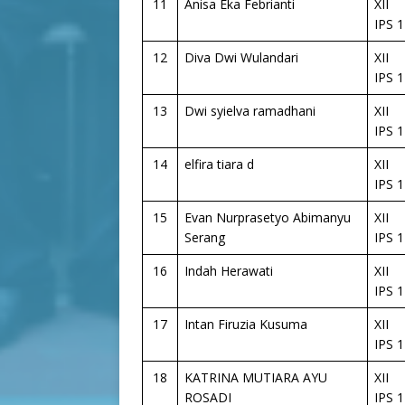
11
Anisa Eka Febrianti
XII
IPS 1
12
Diva Dwi Wulandari
XII
IPS 1
13
Dwi syielva ramadhani
XII
IPS 1
14
elfira tiara d
XII
IPS 1
15
Evan Nurprasetyo Abimanyu
XII
Serang
IPS 1
16
Indah Herawati
XII
IPS 1
17
Intan Firuzia Kusuma
XII
IPS 1
18
KATRINA MUTIARA AYU
XII
ROSADI
IPS 1