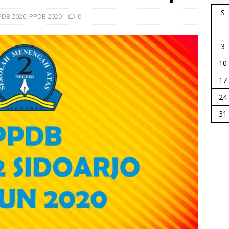
S
PDB 2020
,
PPDB 2020
0
3
10
17
24
31