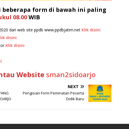
i beberapa form di bawah ini paling
ukul 08.00
WIB
020 dari web site ppdb www.ppdbjatim.net
Klik disini
lik disini
por
Klik disini
i
ntau Website
sman2sidoarjo
NEXT
 YANG
Pengisian Form Peminatan Peserta
DOARJO
Didik Baru