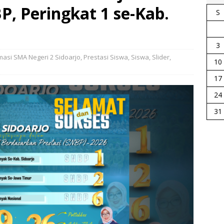
P, Peringkat 1 se-Kab.
S
3
masi SMA Negeri 2 Sidoarjo
,
Prestasi Siswa
,
Siswa
,
Slider
,
10
17
24
31