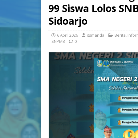
99 Siswa Lolos SNB
Sidoarjo
6 April 2026
itsmanda
Berita
,
Infor
SNPMB
0