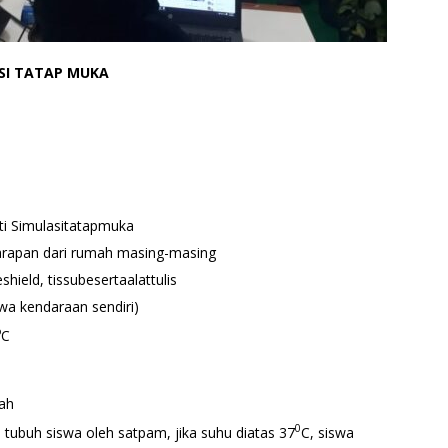
SI TATAP MUKA
uti Simulasitatapmuka
arapan dari rumah masing-masing
ield, tissubesertaalattulis
wa kendaraan sendiri)
o
C
lah
0
 tubuh siswa oleh satpam, jika suhu diatas 37
C, siswa