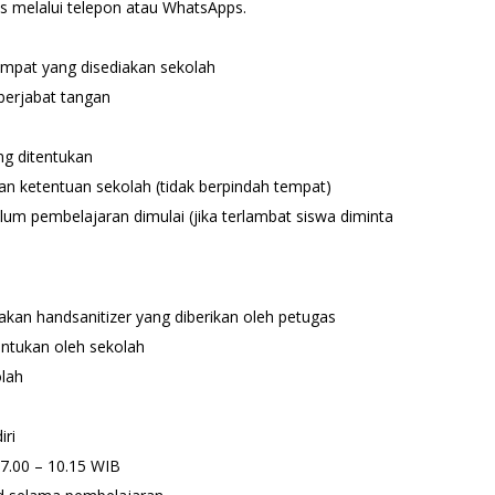
as melalui telepon atau WhatsApps.
mpat yang disediakan sekolah
erjabat tangan
g ditentukan
n ketentuan sekolah (tidak berpindah tempat)
lum pembelajaran dimulai (jika terlambat siswa diminta
an handsanitizer yang diberikan oleh petugas
entukan oleh sekolah
olah
iri
07.00 – 10.15 WIB