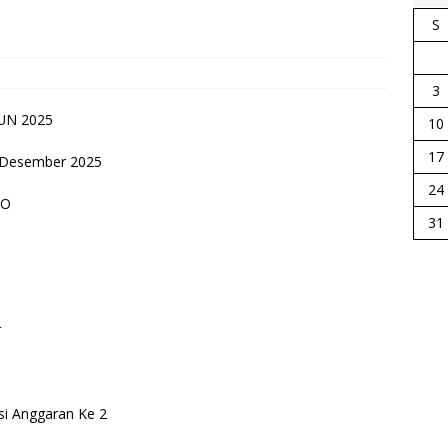
S
3
UN 2025
10
17
1 Desember 2025
24
JO
31
r
Anggaran Ke 2