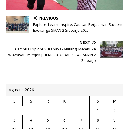
PREVIOUS
Explore, Learn, Inspire: Catatan Perjalanan Student
Exchange SMAN 2 Sidoarjo 2025
NEXT
Campus Explore Surabaya–Malang: Membuka
Wawasan, Menjemput Masa Depan Siswa SMAN 2
Sidoarjo
Agustus 2026
S
S
R
K
J
S
M
1
2
3
4
5
6
7
8
9