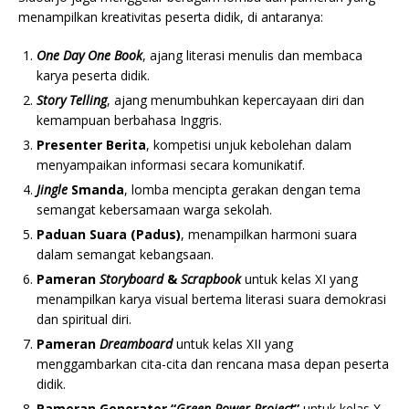
menampilkan kreativitas peserta didik, di antaranya:
One Day One Book
, ajang literasi menulis dan membaca
karya peserta didik.
Story Telling
, ajang menumbuhkan kepercayaan diri dan
kemampuan berbahasa Inggris.
Presenter Berita
, kompetisi unjuk kebolehan dalam
menyampaikan informasi secara komunikatif.
Jingle
Smanda
, lomba mencipta gerakan dengan tema
semangat kebersamaan warga sekolah.
Paduan Suara (Padus)
, menampilkan harmoni suara
dalam semangat kebangsaan.
Pameran
Storyboard
&
Scrapbook
untuk kelas XI yang
menampilkan karya visual bertema literasi suara demokrasi
dan spiritual diri.
Pameran
Dreamboard
untuk kelas XII yang
menggambarkan cita-cita dan rencana masa depan peserta
didik.
Pameran Generator “
Green Power Project
”
untuk kelas X