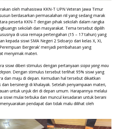
arakan oleh mahasiswa KKN-T UPN Veteran Jawa Timur
susun berdasarkan permasalahan riil yang sedang marak
antara peserta KKN-T dengan pihak sekolah dalam rangka
gkuangn sekolah dan masyarakat. Tema tersebut dipilih
susnya di usia remaja pertengahan (15 – 17 tahun) yang
an kepada siswi SMA Negeri 2 Sidoarjo dari kelas X, XI,
. ‘Perempuan Bergerak’ menjadi pembahasan yang
at menyimak materi.
a siswi diberi stimulus dengan pertanyaan
siapa yang mau
 depan
. Dengan stimulus tersebut terlihat 95% siswi yang
a dan maju di depan. Kemudian hal tersebut dikaitkan
dan bersinergi di khalayak. Setelah penyampaian materi,
auan untuk unjuk diri di depan umum. Harapannya melalui
siswi mulai terbuka dan muncul kesadaran untuk berani
 menyuarakan pendapat dan tidak malu dilihat oleh