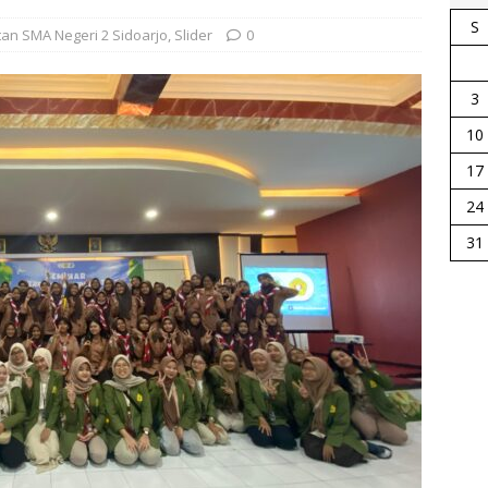
S
tan SMA Negeri 2 Sidoarjo
,
Slider
0
3
10
17
24
31