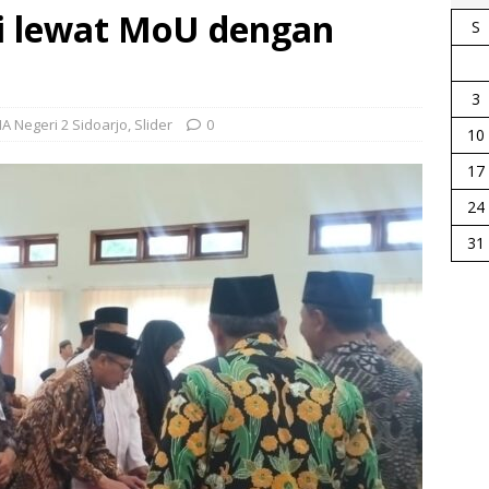
i lewat MoU dengan
S
3
A Negeri 2 Sidoarjo
,
Slider
0
10
17
24
31