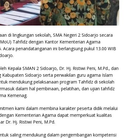
 di lingkungan sekolah, SMA Negeri 2 Sidoarjo secara
MoU) Tahfidz dengan Kantor Kementerian Agama
. Acara penandatanganan ini berlangsung pukul 13.00 WIB
doarjo.
 Kepala SMAN 2 Sidoarjo, Dr. Hj. Ristiwi Peni, M.Pd., dan
ag Kabupaten Sidoarjo serta perwakilan guru agama Islam
untuk mendukung pelaksanaan program Tahfidz di sekolah
termasuk dalam hal pembinaan, pelatihan, dan ujian tahfidz
sama Kemenag.
itmen kami dalam membina karakter peserta didik melalui
gi dengan Kementerian Agama dapat memperkuat kualitas
r Dr. Hj. Ristiwi Peni, M.Pd.
t untuk saling mendukung dalam pengembangan kompetensi