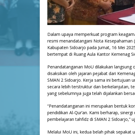
Dalam upaya memperkuat program keagamaan
resmi menandatangani Nota Kesepahaman (
Kabupaten Sidoarjo pada Jumat, 16 Mei 2025
bertempat di Ruang Aula Kantor Kemenag Si
Penandatanganan MoU dilakukan langsung oleh
disaksikan oleh jajaran pejabat dari Kemen
SMAN 2 Sidoarjo. Kerja sama ini bertujuan 
secara lebih terstruktur dan berkelanjutan, 
yang sebelumnya juga telah dijalankan ber
“Penandatanganan ini merupakan bentuk kom
pendidikan Al-Qur’an. Kami berharap, siner
pembelajaran tahfidz di SMAN 2 Sidoarjo,” uja
Melalui MoU ini, kedua belah pihak sepaka