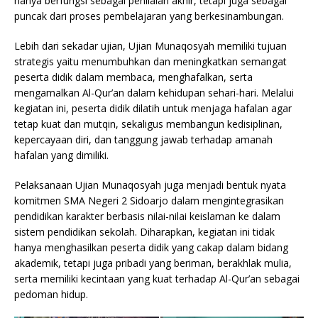
hanya berfungsi sebagai penilaian akhir, tetapi juga sebagai
puncak dari proses pembelajaran yang berkesinambungan.
Lebih dari sekadar ujian, Ujian Munaqosyah memiliki tujuan
strategis yaitu menumbuhkan dan meningkatkan semangat
peserta didik dalam membaca, menghafalkan, serta
mengamalkan Al-Qur’an dalam kehidupan sehari-hari. Melalui
kegiatan ini, peserta didik dilatih untuk menjaga hafalan agar
tetap kuat dan mutqin, sekaligus membangun kedisiplinan,
kepercayaan diri, dan tanggung jawab terhadap amanah
hafalan yang dimiliki.
Pelaksanaan Ujian Munaqosyah juga menjadi bentuk nyata
komitmen SMA Negeri 2 Sidoarjo dalam mengintegrasikan
pendidikan karakter berbasis nilai-nilai keislaman ke dalam
sistem pendidikan sekolah. Diharapkan, kegiatan ini tidak
hanya menghasilkan peserta didik yang cakap dalam bidang
akademik, tetapi juga pribadi yang beriman, berakhlak mulia,
serta memiliki kecintaan yang kuat terhadap Al-Qur’an sebagai
pedoman hidup.