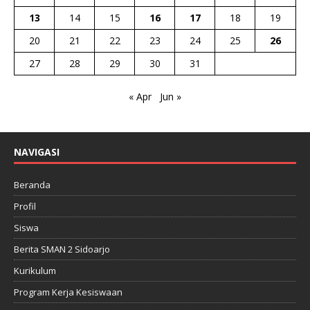
13
14
15
16
17
18
19
20
21
22
23
24
25
26
27
28
29
30
31
« Apr
Jun »
NAVIGASI
Beranda
Profil
Siswa
Berita SMAN 2 Sidoarjo
Kurikulum
Program Kerja Kesiswaan