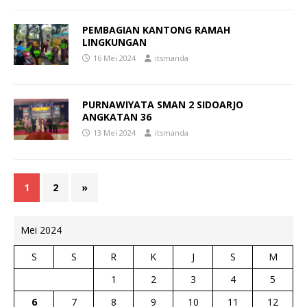
PEMBAGIAN KANTONG RAMAH
LINGKUNGAN
16 Mei 2024
itsmanda
PURNAWIYATA SMAN 2 SIDOARJO
ANGKATAN 36
13 Mei 2024
itsmanda
1
2
»
Mei 2024
S
S
R
K
J
S
M
1
2
3
4
5
6
7
8
9
10
11
12